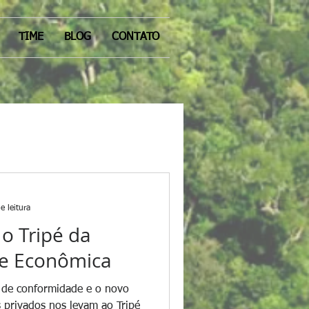
TIME
BLOG
CONTATO
e leitura
 o Tripé da
de Econômica
s de conformidade e o novo
s privados nos levam ao Tripé