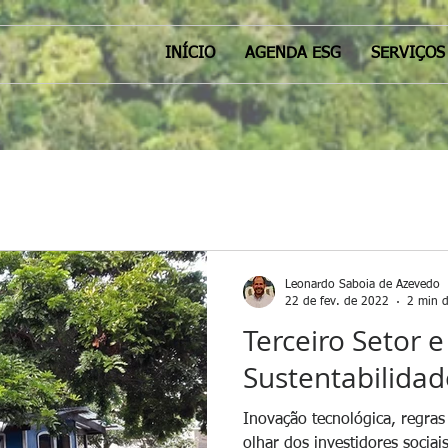
INÍCIO
AGENDA ESG
SERVIÇOS
Leonardo Saboia de Azevedo
22 de fev. de 2022
2 min d
Terceiro Setor e
Sustentabilida
Inovação tecnológica, regra
olhar dos investidores sociai