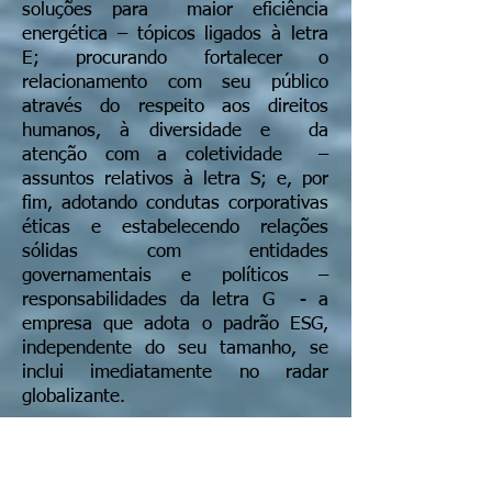
soluções para maior eficiência
energética – tópicos ligados à letra
E; procurando fortalecer o
relacionamento com seu público
através do respeito aos direitos
humanos, à diversidade e da
atenção com a coletividade –
assuntos relativos à letra S; e, por
fim, adotando condutas corporativas
éticas e estabelecendo relações
sólidas com entidades
governamentais e políticos –
responsabilidades da letra G - a
empresa que adota o padrão ESG,
independente do seu tamanho, se
inclui imediatamente no radar
globalizante.
Trata-se de um caminho desafiador e
gratificante: o consumidor/cliente,