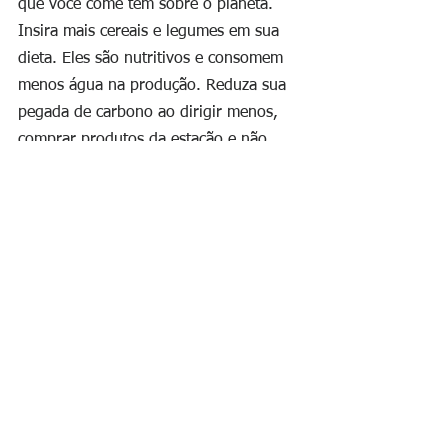
que você come tem sobre o planeta. 
Insira mais cereais e legumes em sua 
dieta. Eles são nutritivos e consomem 
menos água na produção. Reduza sua 
pegada de carbono ao dirigir menos, 
comprar produtos da estação e não 
esqueça de levar sua bolsa ao mercado 
para evitar gastar mais papel e plástico!
ODS 14 - Seja gentil com os 
oceanos!
Prefira o pescado que tenha sido 
capturado ou cultivado de forma 
sustentável, como peixes que têm uma 
etiqueta ecológica. Dispense produtos 