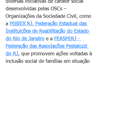
diversas iniciativas de caráter social 
desenvolvidas pelas OSCs – 
Organizações da Sociedade Civil, como 
a 
FEBIEX RJ, Federação Estadual das 
Instituições de Reabilitação do Estado 
do Rio de Janeiro
 e a 
FEASPERJ - 
Federação das Associações Pestalozzi 
do RJ
, que promovem ações voltadas à 
inclusão social de famílias em situação 
de vulnerabilidade, essas instituições 
tornam-se importantes facilitadoras 
para empresas interessadas em 
fortalecer suas estratégias de 
investimento social corporativo.
Quer saber mais? Faça contato conosco 
para mais detalhes (
fala com a gente
). 