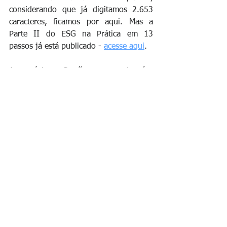
considerando que já digitamos 2.653 
caracteres, ficamos por aqui. Mas a 
Parte II do ESG na Prática em 13 
passos já está publicado - 
acesse aqui
.
A propósito, a Gestão Transversal está 
habilitada para construir com você esse 
relatório. Somos chancelados pelo 
GRI 
Professional Certification Program
 e 
COPPEAD
 para tal.
No mais, deixando nossos contatos  a 
sua disposição para mais detalhes (
fala 
com a gente
), desejamos sucesso para 
você.
esg
consultoria esg
responsabilidade social
responsabilidade ambiental
gestão
educação inclusiva
o que é esg
ESG na Prática